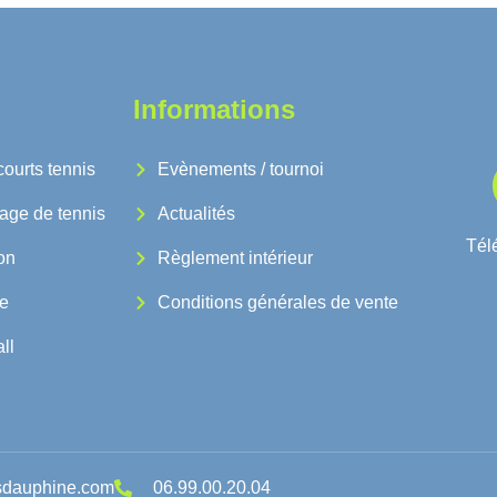
Informations
courts tennis
Evènements / tournoi
tage de tennis
Actualités
Télé
on
Règlement intérieur
e
Conditions générales de vente
ll
sdauphine.com
06.99.00.20.04