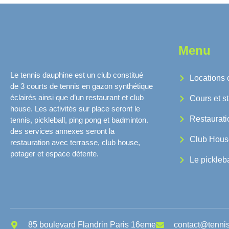
Menu
Le tennis dauphine est un club constitué
Locations 
de 3 courts de tennis en gazon synthétique
éclairés ainsi que d’un restaurant et club
Cours et s
house. Les activités sur place seront le
Restaurati
tennis, pickleball, ping pong et badminton.
des services annexes seront la
Club Hous
restauration avec terrasse, club house,
potager et espace détente.
Le pickleba
85 boulevard Flandrin Paris 16eme
contact@tenni